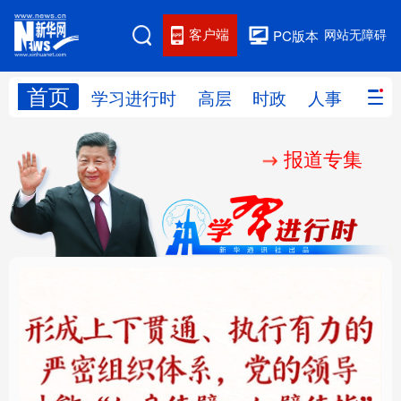
客户端
网站无障碍
PC版本
首页
网站地图
学习进行时
高层
时政
人事
国际
报道专集
学习进行时
高层
时政
人事
国际
财经
网评
港澳
台湾
思客智库
全球连线
教育
科技
科创
量子
体育
文化
书画
健康
军事
铸魂强党丨健全上下贯
人民的健康、体质、幸
访谈
视频
图片
政务