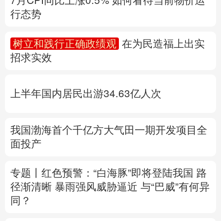
多语种频道
上半年国内居民出游34.63亿人次
English
Español
Français
عربى
Русский язык
日本語
한국어
我国渤海首个千亿方大气田一期开发项目全
面投产
Deutsch
Português
专题丨
红色预警：“白海豚”即将登陆我国 路
径渐清晰
暴雨强风威胁逼近
与“巴威”有何异
同？
浙江防台风一线扫描
福建防台风应急响应升
至二级
上海发布暴雨红色预警
江西启动防
汛四级应急响应