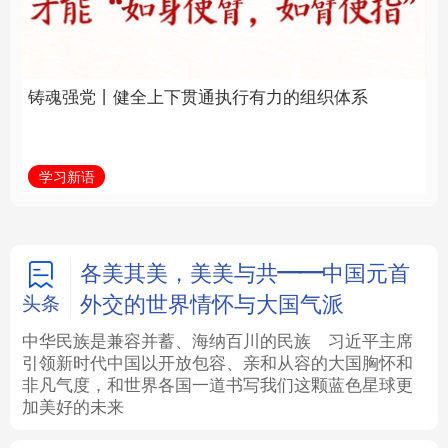
通执行有力的组织体系
福一脉相承
法律
中央文件
金融
汽车
学习新语
学习进行时
食品
人居
信息化
数字经济
学术中国
乡村振兴
银龄
溯源中国
各美其美，美美与共——中国元首
外交的世界情怀与大国气派
头条
城市
旅游
能源
会展
中华民族是兼容并蓄、海纳百川的民族
习近平主席
引领新时代中国以开放包容、亲和从容的大国胸怀和
彩票
娱乐
时尚
悦读
非凡气度，和世界各国一道书写我们这颗蓝色星球更
加美好的未来
公益
一带一路
亚太网
上市公司
文化产业
地方频道