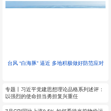
北京
天津
河北
山西
辽宁
吉林
上海
江苏
台风 “白海豚” 逼近 多地积极做好防范应对
浙江
安徽
福建
江西
山东
河南
湖北
湖南
专题丨
习近平党建思想理论品格系列述评：
广东
广西
海南
重庆
以强烈的使命担当勇担复兴重任
四川
贵州
云南
西藏
7月CPI同比上涨0.5%
如何看待当前物价运
陕西
甘肃
青海
宁夏
行态势
新疆
内蒙古
黑龙江
树立和践行正确政绩观
在为民造福上出实
招求实效