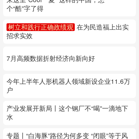
个“酷”字了得
多语种频道
树立和践行正确政绩观
在为民造福上出实
English
Español
Français
عربى
招求实效
Русский язык
日本語
한국어
7月高频数据折射经济向新向好
Deutsch
Português
今年上半年人形机器人领域新设企业11.6万
户
产业发展开新局丨
这个钢厂不“喝”一滴地下
水
专题丨
“白海豚”路径为何多变
“闭眼”等于风