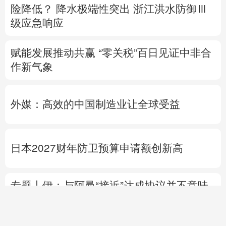
险降低？
降水极端性突出
浙江洪水防御Ⅲ
级应急响应
赋能发展推动共赢 “零关税”百日见证中非合
作新气象
外媒：高效的中国制造业让全球受益
日本2027财年防卫预算申请额创新高
专题丨
伊：与阿曼“接近”达成协议并不意味
重开海峡
战事打不下去了？
美军高层正寻
求“退出路径”