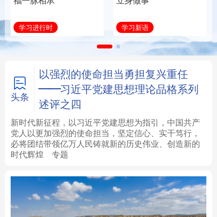
福一脉相承
立身做事
法律
中央文件
金融
汽车
学习进行时
学习新语
食品
人居
信息化
数字经济
学术中国
乡村振兴
银龄
溯源中国
以强烈的使命担当勇担复兴重任
——习近平党建思想理论品格系列
城市
旅游
能源
会展
头条
述评之四
彩票
娱乐
时尚
悦读
新时代新征程，以习近平党建思想为指引，中国共产
党人以更加强烈的使命担当，坚定信心、实干笃行，
必将团结带领亿万人民铸就新的历史伟业、创造新的
公益
一带一路
亚太网
上市公司
时代辉煌
专题
文化产业
地方频道