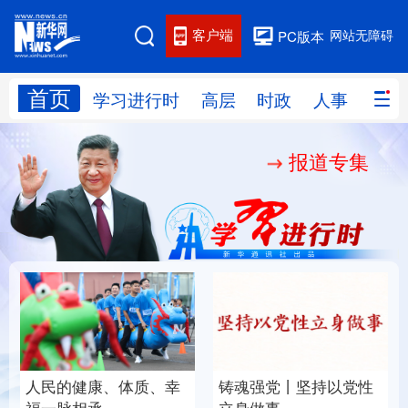
客户端
网站无障碍
PC版本
首页
网站地图
学习进行时
高层
时政
人事
国际
报道专集
学习进行时
高层
时政
人事
国际
财经
网评
港澳
台湾
思客智库
全球连线
教育
科技
科创
量子
体育
文化
书画
健康
军事
人民的健康、体质、幸
铸魂强党丨坚持以党性
访谈
视频
图片
政务