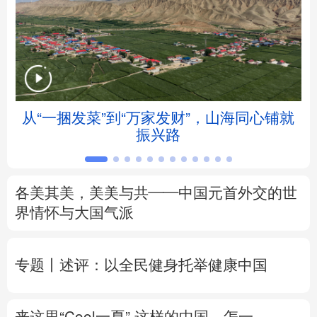
北京
天津
河北
山西
辽宁
吉林
上海
江苏
浙江
安徽
福建
江西
从“一捆发菜”到“万家发财”，山海同心铺就
会
振兴路
山东
河南
湖北
湖南
广东
广西
海南
重庆
各美其美，美美与共——中国元首外交的世
四川
贵州
云南
西藏
界情怀与大国气派
陕西
甘肃
青海
宁夏
专题丨
述评：以全民健身托举健康中国
新疆
内蒙古
黑龙江
来这里“Cool一夏”
这样的中国，怎一