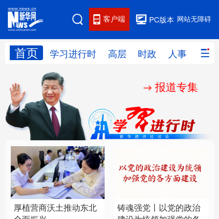
客户端
网站无障碍
PC版本
首页
网站地图
学习进行时
高层
时政
人事
国际
报道专集
学习进行时
高层
时政
人事
国际
财经
网评
港澳
台湾
思客智库
全球连线
教育
科技
科创
量子
体育
文化
书画
健康
军事
厚植营商沃土推动东北
铸魂强党丨以党的政治
访谈
视频
图片
政务