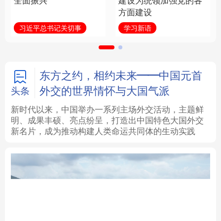
全面振兴
建设为统领加强党的各
方面建设
法律
中央文件
金融
汽车
习近平总书记关切事
学习新语
食品
人居
信息化
数字经济
学术中国
乡村振兴
银龄
溯源中国
东方之约，相约未来——中国元首
外交的世界情怀与大国气派
头条
城市
旅游
能源
会展
新时代以来，中国举办一系列主场外交活动，主题鲜
明、成果丰硕、亮点纷呈，打造出中国特色大国外交
彩票
娱乐
时尚
悦读
新名片，成为推动构建人类命运共同体的生动实践
公益
一带一路
亚太网
上市公司
文化产业
地方频道