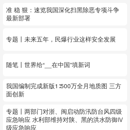
准 稳 狠：速览我国深化扫黑除恶专项斗争
多语种频道
最新部署
English
Español
Français
عربى
专题丨
未来五年，民爆行业这样安全发展
Русский язык
日本語
한국어
Deutsch
Português
随笔丨世界给“__在中国”填新词
我国编制完成新版1∶500万全月地质图 三方
面创新
专题丨
两部门对浙、闽启动防汛防台风四级
应急响应
水利部维持对陕、黑的洪水防御Ⅳ
级应急响应