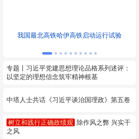
北京
天津
河北
山西
辽宁
吉林
上海
江苏
我国最北高铁哈伊高铁启动运行试验
浙江
安徽
福建
江西
山东
河南
湖北
湖南
专题丨
习近平党建思想理论品格系列述评：
以坚定的理想信念筑牢精神根基
广东
广西
海南
重庆
四川
贵州
云南
西藏
中塔人士共话《习近平谈治国理政》第五卷
陕西
甘肃
青海
宁夏
树立和践行正确政绩观
除作风之弊 兴实干
新疆
内蒙古
黑龙江
之风