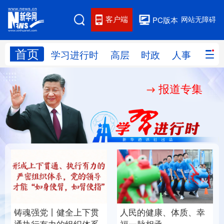
客户端
网站无障碍
PC版本
首页
网站地图
学习进行时
高层
时政
人事
国际
报道专集
学习进行时
高层
时政
人事
国际
财经
网评
港澳
台湾
思客智库
全球连线
教育
科技
科创
量子
体育
文化
书画
健康
军事
铸魂强党丨健全上下贯
人民的健康、体质、幸
访谈
视频
图片
政务