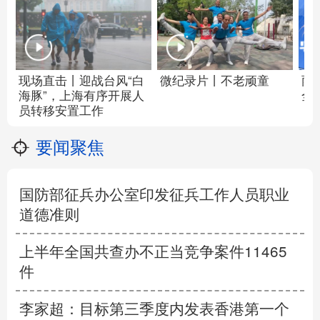
现场直击丨迎战台风“白
微纪录片丨不老顽童
雨
海豚”，上海有序开展人
全
员转移安置工作
要闻聚焦
国防部征兵办公室印发征兵工作人员职业
道德准则
上半年全国共查办不正当竞争案件11465
件
李家超：目标第三季度内发表香港第一个