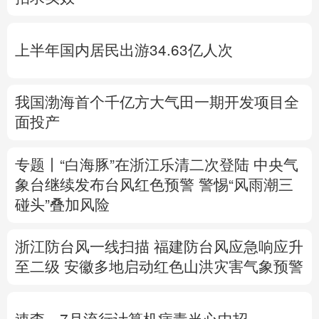
多语种频道
上半年国内居民出游34.63亿人次
English
Español
Français
عربى
Русский язык
日本語
한국어
我国渤海首个千亿方大气田一期开发项目全
面投产
Deutsch
Português
专题丨
“白海豚”在浙江乐清二次登陆
中央气
象台继续发布台风红色预警
警惕“风雨潮三
碰头”叠加风险
浙江防台风一线扫描
福建防台风应急响应升
至二级
安徽多地启动红色山洪灾害气象预警