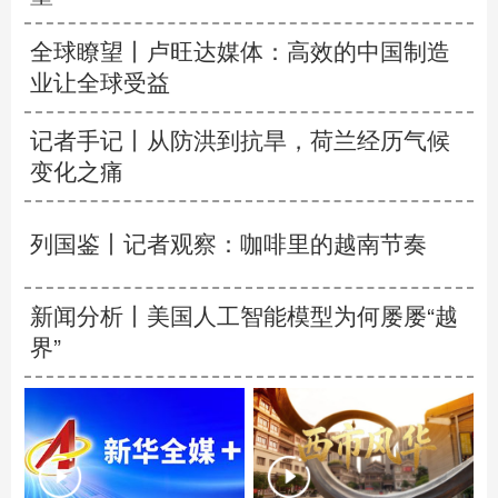
全球瞭望丨卢旺达媒体：高效的中国制造
业让全球受益
记者手记丨从防洪到抗旱，荷兰经历气候
变化之痛
列国鉴丨记者观察：咖啡里的越南节奏
新闻分析丨美国人工智能模型为何屡屡“越
界”