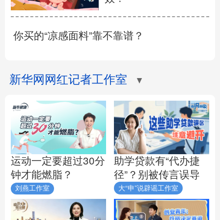
你买的“凉感面料”靠不靠谱？
新华网网红记者工作室
▼
助学贷款有“代办捷
运动一定要超过30分
径”？别被传言误导
钟才能燃脂？
刘燕工作室
大“申”说辟谣工作室