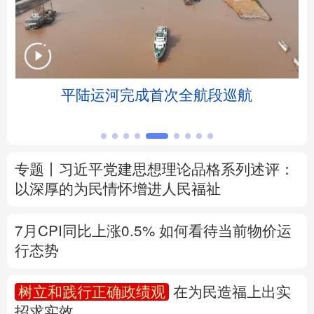
北京
天津
河北
山西
辽宁
吉林
上海
江苏
赋
平陆运河完成首次全航段巡航
浙江
安徽
福建
江西
山东
河南
湖北
湖南
专题丨
习近平党建思想理论品格系列述评：
广东
广西
海南
重庆
以深厚的为民情怀增进人民福祉
四川
贵州
云南
西藏
7月CPI同比上涨0.5%
如何看待当前物价运
陕西
甘肃
青海
宁夏
行态势
新疆
内蒙古
黑龙江
树立和践行正确政绩观
在为民造福上出实
招求实效