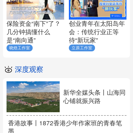
保险资金“南下”了？
创业青年在太阳岛年
几分钟搞懂什么
会：传统行业正等
是“南向通”
待“新玩家”
晓焓工作室
立原工作室
深度观察
新华全媒头条丨
山海同
心铺就振兴路
香港故事丨
1872香港少年作家班的青春笔
墨