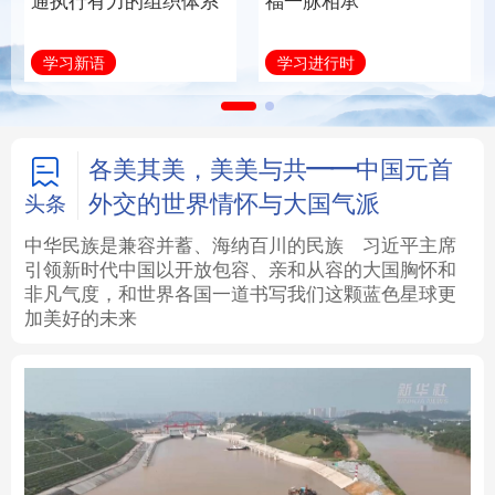
通执行有力的组织体系
福一脉相承
法律
中央文件
金融
汽车
学习新语
学习进行时
食品
人居
信息化
数字经济
学术中国
乡村振兴
银龄
溯源中国
各美其美，美美与共——中国元首
外交的世界情怀与大国气派
头条
城市
旅游
能源
会展
中华民族是兼容并蓄、海纳百川的民族
习近平主席
引领新时代中国以开放包容、亲和从容的大国胸怀和
彩票
娱乐
时尚
悦读
非凡气度，和世界各国一道书写我们这颗蓝色星球更
加美好的未来
公益
一带一路
亚太网
上市公司
文化产业
地方频道