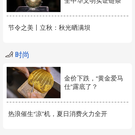
全中华文明实证链条
节令之美丨立秋：秋光晒满坝
时尚
金价下跌，“黄金爱马
仕”露底了？
热浪催生“凉”机，夏日消费火力全开