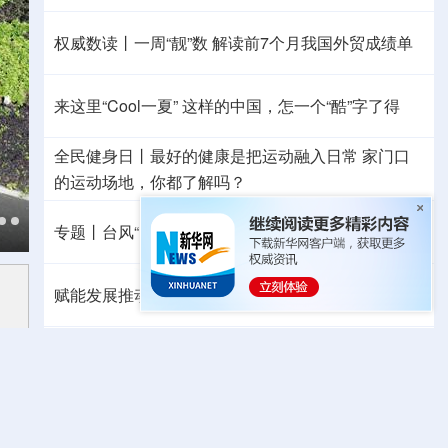
权威数读丨一周“靓”数
解读前7个月我国外贸成绩单
来这里“Cool一夏”
这样的中国，怎一个“酷”字了得
全民健身日丨
最好的健康是把运动融入日常
家门口
的运动场地，你都了解吗？
专题丨
台风“白海豚”逼近 重大气象灾害应急响应升级
赋能发展推动共赢 “零关税”百日见证中非合作新气象
专题丨
美官员：预计霍尔木兹海峡协议将“很快达成”
美财长：此海峡将逐步失去战略重要性
移民分歧激化 西班牙出台针对意大利反制措施