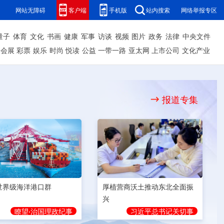
网站无障碍
客户端
手机版
站内搜索
网络举报专区
量子
体育
文化
书画
健康
军事
访谈
视频
图片
政务
法律
中央文件
会展
彩票
娱乐
时尚
悦读
公益
一带一路
亚太网
上市公司
文化产业
报道专集
世界级海洋港口群
厚植营商沃土推动东北全面振
兴
瞭望·治国理政纪事
习近平总书记关切事