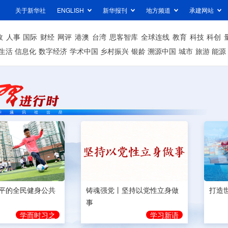
关于新华社
ENGLISH
新华报刊
地方频道
承建网站
政
人事
国际
财经
网评
港澳
台湾
思客智库
全球连线
教育
科技
科创
生活
信息化
数字经济
学术中国
乡村振兴
银龄
溯源中国
城市
旅游
能源
平的全民健身公共
铸魂强党丨坚持以党性立身做
打造
事
学而时习之
学习新语