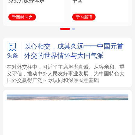
身公共服务体系
中国
法律
中央文件
金融
汽车
学而时习之
学习新语
食品
人居
信息化
数字经济
学术中国
乡村振兴
银龄
溯源中国
以心相交，成其久远——中国元首
外交的世界情怀与大国气派
头条
城市
旅游
能源
会展
在对外交往中，习近平主席坦率真诚、从容亲和、重
义守信，推动中外人民友好事业发展，为中国特色大
彩票
娱乐
时尚
悦读
国外交赢得广泛国际认同和深厚民意基础
公益
一带一路
亚太网
上市公司
文化产业
地方频道