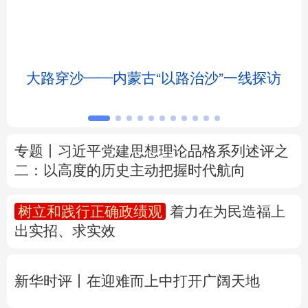
北京
天津
河北
山西
辽宁
吉林
上海
江苏
大路穿沙——内蒙古“以路治沙”一线探访
浙江
安徽
福建
江西
山东
河南
湖北
湖南
专题丨
习近平党建思想理论品格系列述评之
二：以高度的历史主动把握时代航向
广东
广西
海南
重庆
四川
贵州
云南
西藏
树立和践行正确政绩观
着力在为民造福上
出实招、求实效
陕西
甘肃
青海
宁夏
新疆
内蒙古
黑龙江
新华时评丨在迎难而上中打开广阔天地