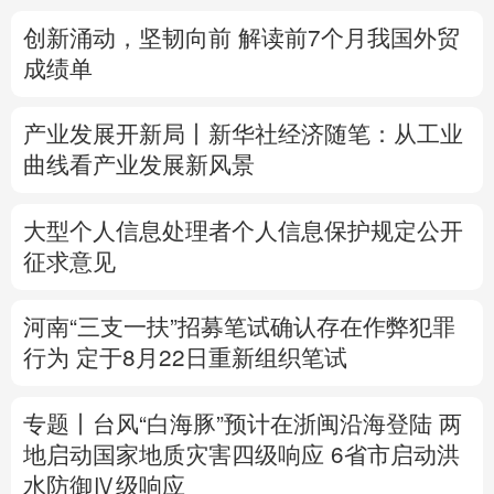
创新涌动，坚韧向前 解读前7个月我国外贸
多语种频道
成绩单
English
Español
Français
عربى
产业发展开新局丨
新华社经济随笔：从工业
Русский язык
日本語
한국어
曲线看产业发展新风景
Deutsch
Português
大型个人信息处理者个人信息保护规定公开
征求意见
河南“三支一扶”招募笔试确认存在作弊犯罪
行为
定于8月22日重新组织笔试
专题丨
台风“白海豚”预计在浙闽沿海登陆
两
地启动国家地质灾害四级响应
6省市启动洪
水防御Ⅳ级响应