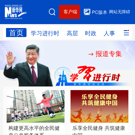
客户端
网站无障碍
PC版本
首页
网站地图
学习进行时
高层
时政
人事
国际
报道专集
学习进行时
高层
时政
人事
国际
财经
网评
港澳
台湾
思客智库
全球连线
教育
科技
科创
量子
体育
文化
书画
健康
军事
构建更高水平的全民健
乐享全民健身 共筑健康
访谈
视频
图片
政务