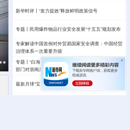
新华时评丨“发力提效”释放鲜明政策信号
专题丨
民用爆炸物品行业安全发展“十五五”规划发布
专家解读中国首例对外贸易国家安全调查：中国经贸
治理体系一次重要升级
专题丨
“白海豚”逼近华东 罕见远洋台风将登陆我国
两
部门对浙闽启动防汛防台风四级应急响应
最新月球“宝藏图”抢先看
三方面实现系统创新
红山文化新发掘持续补全中华文明实证链条
外交部就广岛核爆81周年答问
警惕日本拥核野心
秋