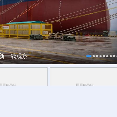
焕新一线观察
研行丨
能监测、慧预警、
8月7日迎立秋
草木花果间邂逅立