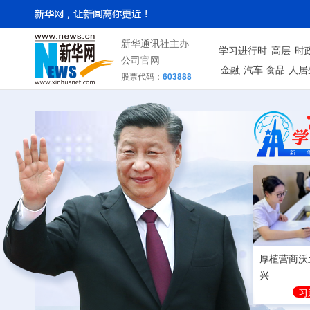
新华通讯社主办
学习进行时
高层
时
公司官网
金融
汽车
食品
人居
股票代码：
603888
厚植营商沃
兴
习