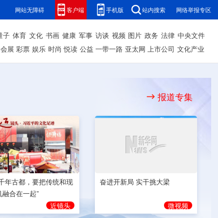
网站无障碍
客户端
手机版
站内搜索
网络举报专区
量子
体育
文化
书画
健康
军事
访谈
视频
图片
政务
法律
中央文件
会展
彩票
娱乐
时尚
悦读
公益
一带一路
亚太网
上市公司
文化产业
报道专集
奋进开新局 实干挑大梁
为千年古都，要把传统和现
机融合在一起”
微视频
近镜头