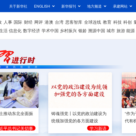
关于新华社
ENGLISH
新华报刊
地方频道
承建网站
政
人事
国际
财经
网评
港澳
台湾
思客智库
全球连线
教育
科技
科创
生活
信息化
数字经济
学术中国
乡村振兴
银龄
溯源中国
城市
旅游
能源
土推动东北全面振
铸魂强党丨以党的政治建设为
“作
统领加强党的各方面建设
代有
近平总书记关切事
学习新语