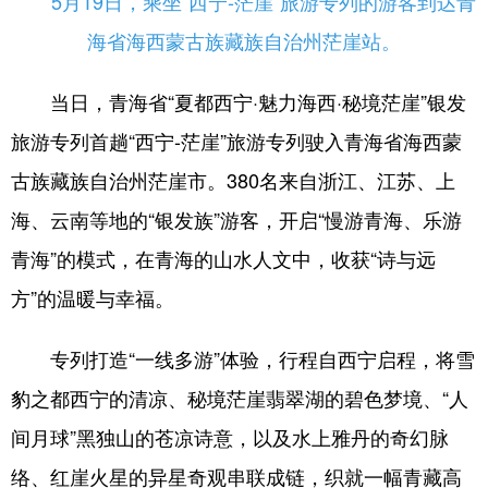
5月19日，乘坐“西宁-茫崖”旅游专列的游客到达青
海省海西蒙古族藏族自治州茫崖站。
当日，青海省“夏都西宁·魅力海西·秘境茫崖”银发
旅游专列首趟“西宁-茫崖”旅游专列驶入青海省海西蒙
古族藏族自治州茫崖市。380名来自浙江、江苏、上
海、云南等地的“银发族”游客，开启“慢游青海、乐游
青海”的模式，在青海的山水人文中，收获“诗与远
方”的温暖与幸福。
专列打造“一线多游”体验，行程自西宁启程，将雪
豹之都西宁的清凉、秘境茫崖翡翠湖的碧色梦境、“人
间月球”黑独山的苍凉诗意，以及水上雅丹的奇幻脉
络、红崖火星的异星奇观串联成链，织就一幅青藏高