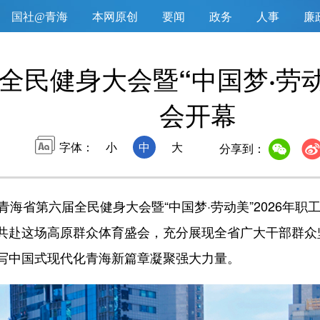
国社@青海
本网原创
要闻
政务
人事
廉
全民健身大会暨“中国梦·劳动
会开幕
字体：
小
中
大
分享到：
省第六届全民健身大会暨“中国梦·劳动美”2026年职
共赴这场高原群众体育盛会，充分展现全省广大干部群众
写中国式现代化青海新篇章凝聚强大力量。