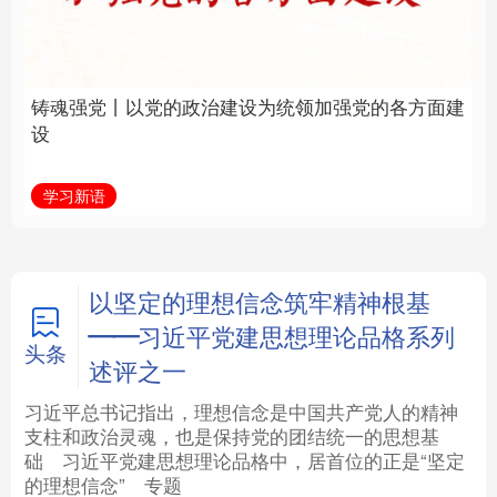
建设为统领加强党的各
统和现代有机融合在一
方面建设
起”
法律
中央文件
金融
汽车
学习新语
近镜头
食品
人居
信息化
数字经济
学术中国
乡村振兴
银龄
溯源中国
以坚定的理想信念筑牢精神根基
——习近平党建思想理论品格系列
城市
旅游
能源
会展
头条
述评之一
彩票
娱乐
时尚
悦读
习近平总书记指出，理想信念是中国共产党人的精神
支柱和政治灵魂，也是保持党的团结统一的思想基
础
习近平
党建思想理论品格中，居首位的正是“坚定
公益
一带一路
亚太网
上市公司
的理想信念”
专题
文化产业
地方频道