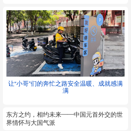
北京
天津
河北
山西
辽宁
吉林
上海
江苏
浙江
安徽
福建
江西
让“小哥”们的奔忙之路安全温暖、成就感满
满
山东
河南
湖北
湖南
广东
广西
海南
重庆
东方之约，相约未来——中国元首外交的世
四川
贵州
云南
西藏
界情怀与大国气派
陕西
甘肃
青海
宁夏
以数观势丨知识产权强国建设驶入“快车道”
新疆
内蒙古
黑龙江
树立和践行正确政绩观
不作无补之功 不为