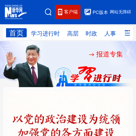
客户端
网站无障碍
PC版本
首页
网站地图
学习进行时
高层
时政
人事
国际
报道专集
学习进行时
高层
时政
人事
国际
财经
网评
港澳
台湾
思客智库
全球连线
教育
科技
科创
量子
体育
文化
书画
健康
军事
铸魂强党丨以党的政治
“作为千年古都，要把传
访谈
视频
图片
政务