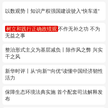
无益之事
多语种频道
整治形式主义为基层减负丨除作风之弊 兴实
English
Español
Français
عربى
干之风
Русский язык
日本語
한국어
新华时评丨从“向新”“向优”读懂中国经济韧性
Deutsch
Português
活力
保障生态环境法典实施 首个配套司法解释发
布
专题丨
防大汛、防强台风 多省份关键期这样
做