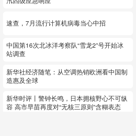
中国第16次北冰洋考察队“雪龙2”号开始冰
站调查
新华社经济随笔：
从空调热销欧洲看中国制
造惠及
全球
新华时评丨警钟长鸣，日本拥核野心不可纵
容
高市早苗
再度对“无核三原则”含糊表态
专题丨
伊媒说议会国家安全委员会批准霍尔
木兹海峡安全纲要
“绕不开”的霍尔木兹海峡
以色列总理拒绝“和平委员会”提出的加沙和
平计划