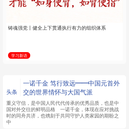
通执行有力的组织体系
福一脉相承
法律
中央文件
金融
汽车
学习新语
学习进行时
食品
人居
信息化
数字经济
学术中国
乡村振兴
银龄
溯源中国
一诺千金 笃行致远——中国元首外
交的世界情怀与大国气派
头条
城市
旅游
能源
会展
重义守信，是中国人民代代传承的优秀品质，也是中
国对外交往的鲜明品格
一诺千金，体现在应对挑战
彩票
娱乐
时尚
悦读
时的同舟共济，也镌刻于共同守护人类家园的期盼之
中
公益
一带一路
亚太网
上市公司
文化产业
地方频道