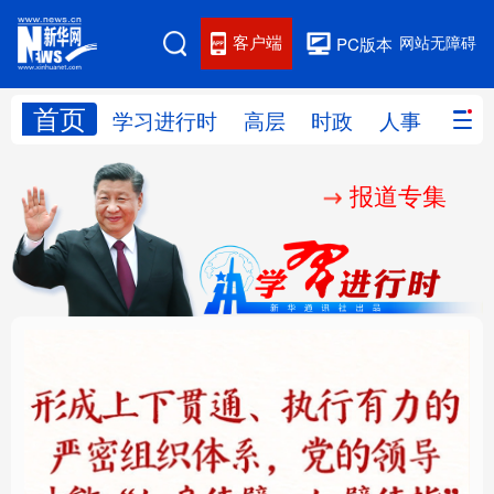
客户端
网站无障碍
PC版本
首页
网站地图
学习进行时
高层
时政
人事
国际
报道专集
学习进行时
高层
时政
人事
国际
财经
网评
港澳
台湾
思客智库
全球连线
教育
科技
科创
量子
体育
文化
书画
健康
军事
铸魂强党丨健全上下贯
人民的健康、体质、幸
访谈
视频
图片
政务