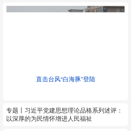
北京
天津
河北
山西
辽宁
吉林
上海
江苏
土
直击台风“白海豚”登陆
浙江
安徽
福建
江西
山东
河南
湖北
湖南
专题丨
习近平党建思想理论品格系列述评：
广东
广西
海南
重庆
以深厚的为民情怀增进人民福祉
四川
贵州
云南
西藏
7月CPI同比上涨0.5%
如何看待当前物价运
陕西
甘肃
青海
宁夏
行态势
新疆
内蒙古
黑龙江
树立和践行正确政绩观
在为民造福上出实
招求实效