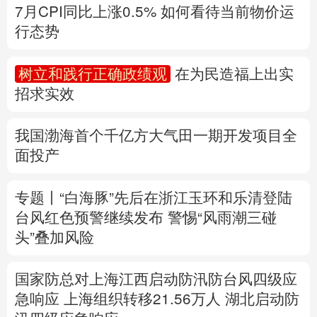
多语种频道
我国渤海首个千亿方大气田一期开发项目全
面投产
English
Español
Français
عربى
Русский язык
日本語
한국어
专题丨
“白海豚”先后在浙江玉环和乐清登陆
台风红色预警继续发布
警惕“风雨潮三碰
Deutsch
Português
头”叠加风险
国家防总对上海江西启动防汛防台风四级应
急响应
上海组织转移21.56万人
湖北启动防
汛四级应急响应
速查，7月流行计算机病毒当心中招