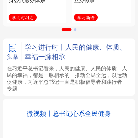
身公共服务体系
立身做事
法律
中央文件
金融
汽车
学而时习之
学习新语
食品
人居
信息化
数字经济
学术中国
乡村振兴
银龄
溯源中国
学习进行时丨人民的健康、体质、
幸福一脉相承
头条
城市
旅游
能源
会展
在习近平总书记看来，人民的健康、人民的体质、人
民的幸福，都是一脉相承的
推动全民全运，以运动
彩票
娱乐
时尚
悦读
促健康，习近平总书记一直是积极倡导者和践行者
专题
公益
一带一路
亚太网
上市公司
文化产业
地方频道