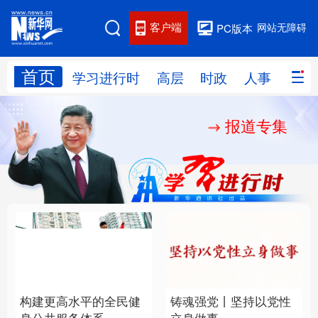
客户端
网站无障碍
PC版本
首页
网站地图
学习进行时
高层
时政
人事
国际
报道专集
学习进行时
高层
时政
人事
国际
财经
网评
港澳
台湾
思客智库
全球连线
教育
科技
科创
量子
体育
文化
书画
健康
军事
构建更高水平的全民健
铸魂强党丨坚持以党性
访谈
视频
图片
政务