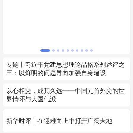
北京
天津
河北
山西
辽宁
吉林
上海
江苏
微视频丨总书记心系全民健身
浙江
安徽
福建
江西
山东
河南
湖北
湖南
专题丨
习近平党建思想理论品格系列述评之
广东
广西
海南
重庆
三：以鲜明的问题导向加强自身建设
四川
贵州
云南
西藏
以心相交，成其久远——中国元首外交的世
陕西
甘肃
青海
宁夏
界情怀与大国气派
新疆
内蒙古
黑龙江
新华时评丨在迎难而上中打开广阔天地