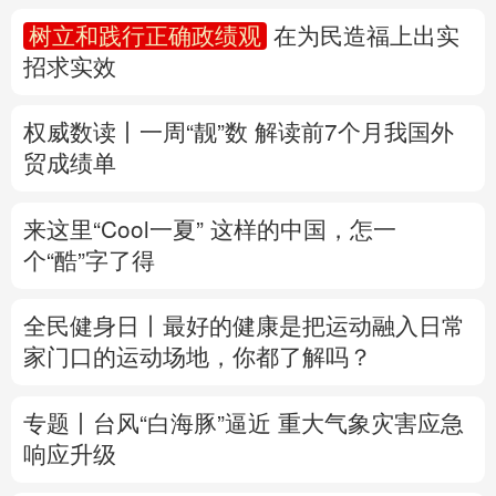
多语种频道
树立和践行正确政绩观
在为民造福上出实
招求实效
English
Español
Français
عربى
Русский язык
日本語
한국어
权威数读丨一周“靓”数
解读前7个月我国外
贸成绩单
Deutsch
Português
来这里“Cool一夏”
这样的中国，怎一
个“酷”字了得
全民健身日丨
最好的健康是把运动融入日常
家门口的运动场地，你都了解吗？
专题丨
台风“白海豚”逼近 重大气象灾害应急
响应升级