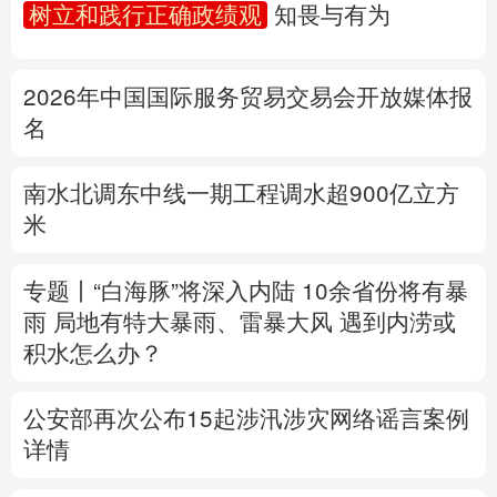
树立和践行正确政绩观
知畏与有为
多语种频道
2026年中国国际服务贸易交易会开放媒体报
English
Español
Français
عربى
名
Русский язык
日本語
한국어
南水北调东中线一期工程调水超900亿立方
Deutsch
Português
米
专题丨
“白海豚”将深入内陆 10余省份将有暴
雨 局地有特大暴雨、雷暴大风
遇到内涝或
积水怎么办？
公安部再次公布15起涉汛涉灾网络谣言案例
详情