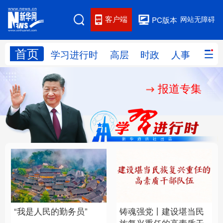
客户端
网站无障碍
PC版本
首页
网站地图
学习进行时
高层
时政
人事
国际
报道专集
学习进行时
高层
时政
人事
国际
财经
网评
港澳
台湾
思客智库
全球连线
教育
科技
科创
量子
体育
文化
书画
健康
军事
“我是人民的勤务员”
铸魂强党丨建设堪当民
访谈
视频
图片
政务