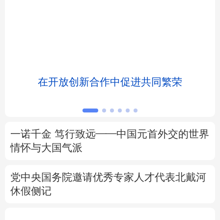
北京
天津
河北
山西
辽宁
吉林
上海
江苏
浙江
安徽
福建
江西
浸
在开放创新合作中促进共同繁荣
山东
河南
湖北
湖南
广东
广西
海南
重庆
一诺千金 笃行致远——中国元首外交的世界
四川
贵州
云南
西藏
情怀与大国气派
陕西
甘肃
青海
宁夏
党中央国务院邀请优秀专家人才代表北戴河
休假侧记
新疆
内蒙古
黑龙江