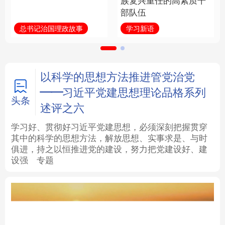
族复兴重任的高素质干
部队伍
法律
中央文件
金融
汽车
总书记治国理政故事
学习新语
食品
人居
信息化
数字经济
学术中国
乡村振兴
银龄
溯源中国
以科学的思想方法推进管党治党
——习近平党建思想理论品格系列
城市
旅游
能源
会展
头条
述评之六
彩票
娱乐
时尚
悦读
学习好、贯彻好习近平党建思想，必须深刻把握贯穿
其中的科学的思想方法，解放思想、实事求是、与时
俱进，持之以恒推进党的建设，努力把党建设好、建
公益
一带一路
亚太网
上市公司
设强
专题
文化产业
地方频道